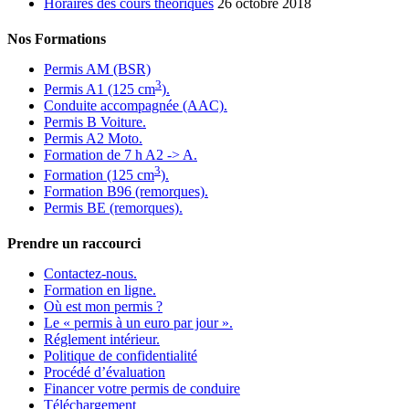
Horaires des cours théoriques
26 octobre 2018
Nos Formations
Permis AM (BSR)
3
Permis A1 (125 cm
).
Conduite accompagnée (AAC).
Permis B Voiture.
Permis A2 Moto.
Formation de 7 h A2 -> A.
3
Formation (125 cm
).
Formation B96 (remorques).
Permis BE (remorques).
Prendre un raccourci
Contactez-nous.
Formation en ligne.
Où est mon permis ?
Le « permis à un euro par jour ».
Réglement intérieur.
Politique de confidentialité
Procédé d’évaluation
Financer votre permis de conduire
Téléchargement