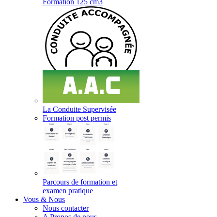
Formation 125 cm3
La Conduite Supervisée
Formation post permis
Parcours de formation et
examen pratique
Vous & Nous
Nous contacter
A Propos de nous